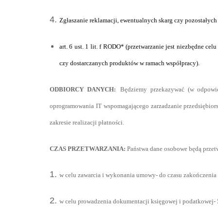
Zgłaszanie reklamacji, ewentualnych skarg czy pozostałyc
art. 6 ust. 1 lit. f RODO* (przetwarzanie jest niezbędne c
czy dostarczanych produktów w ramach współpracy).
ODBIORCY DANYCH:
Będziemy przekazywać (w odpowie
oprogramowania IT wspomagającego zarzadzanie przedsiębior
zakresie realizacji płatności.
CZAS PRZETWARZANIA:
Państwa dane osobowe będą przetw
w celu zawarcia i wykonania umowy- do czasu zakończeni
w celu prowadzenia dokumentacji księgowej i podatkowej-