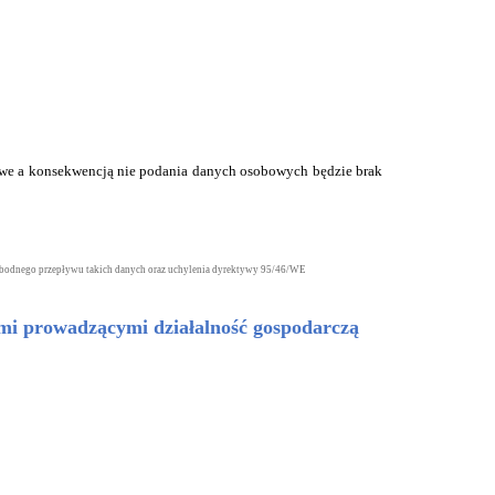
owe a konsekwencją nie podania danych osobowych będzie brak
wobodnego przepływu takich danych oraz uchylenia dyrektywy 95/46/WE
mi prowadzącymi działalność gospodarczą