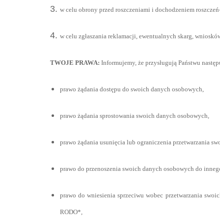
w celu obrony przed roszczeniami i dochodzeniem roszczeń
w celu zgłaszania reklamacji, ewentualnych skarg, wnioskó
TWOJE PRAWA:
Informujemy, że przysługują Państwu nastę
prawo żądania dostępu do swoich danych osobowych,
prawo żądania sprostowania swoich danych osobowych,
prawo żądania usunięcia lub ograniczenia przetwarzania s
prawo do przenoszenia swoich danych osobowych do innego a
prawo do wniesienia sprzeciwu wobec przetwarzania swoich 
RODO*,