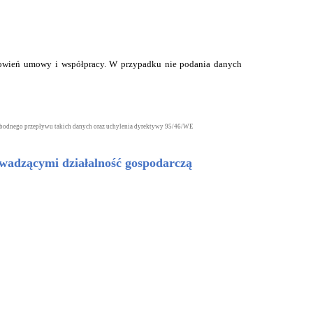
anowień umowy i współpracy. W przypadku nie podania danych
wobodnego przepływu takich danych oraz uchylenia dyrektywy 95/46/WE
owadzącymi działalność gospodarczą