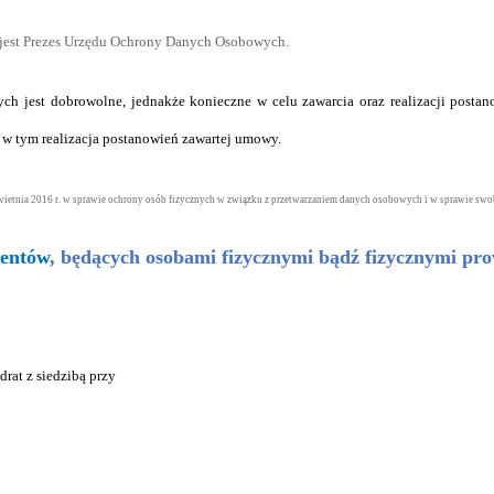
m jest Prezes Urzędu Ochrony Danych Osobowych.
ch jest dobrowolne, jednakże konieczne w celu zawarcia oraz realizacji post
w tym realizacja postanowień zawartej umowy.
wietnia 2016 r. w sprawie ochrony osób fizycznych w związku z przetwarzaniem danych osobowych i w sprawie s
hentów
, będących osobami fizycznymi bądź fizycznymi pr
at z siedzibą przy