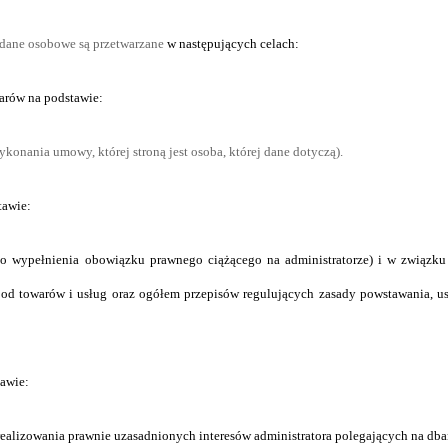
dane osobowe są przetwarzane
w następujących celach:
arów na podstawie:
ykonania umowy, której stroną jest osoba, której dane dotyczą).
tawie:
e do wypełnienia obowiązku prawnego ciążącego na administratorze) i w związku
 od towarów i usług oraz ogółem przepisów regulujących zasady powstawania, u
tawie:
lu realizowania prawnie uzasadnionych interesów administratora polegających na dba