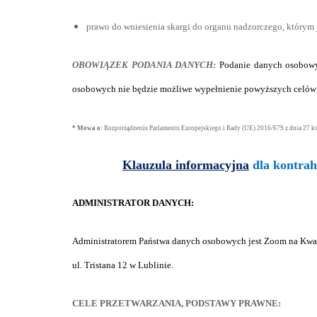
prawo do wniesienia skargi do organu nadzorczego, który
OBOWIĄZEK PODANIA DANYCH:
Podanie danych osobowy
osobowych nie będzie możliwe wypełnienie powyższych celów 
* Mowa o:
Rozporządzeniu Parlamentu Europejskiego i Rady (UE) 2016/679 z dnia 27 k
Klauzula informacyjna
dla kontra
ADMINISTRATOR DANYCH:
Administratorem Państwa danych osobowych jest Zoom na Kwadr
ul. Tristana 12 w Lublinie.
CELE PRZETWARZANIA, PODSTAWY PRAWNE: