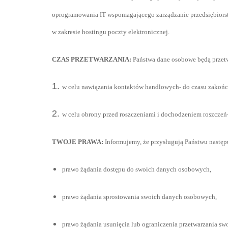
oprogramowania IT wspomagającego zarządzanie przedsiębior
w zakresie hostingu poczty elektronicznej.
CZAS PRZETWARZANIA:
Państwa dane osobowe będą przetw
w celu nawiązania kontaktów handlowych- do czasu zakoń
w celu obrony przed roszczeniami i dochodzeniem roszczeń-
TWOJE PRAWA:
Informujemy, że przysługują Państwu nastę
prawo żądania dostępu do swoich danych osobowych,
prawo żądania sprostowania swoich danych osobowych,
prawo żądania usunięcia lub ograniczenia przetwarzania s