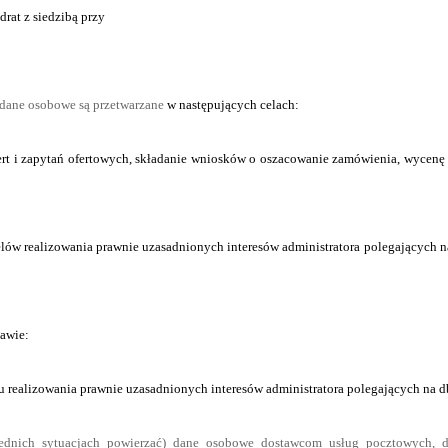
at z siedzibą przy
dane osobowe są przetwarzane
w następujących celach:
t i zapytań ofertowych, składanie wniosków o oszacowanie zamówienia, wycenę u
 celów realizowania prawnie uzasadnionych interesów administratora polegających n
tawie:
celu realizowania prawnie uzasadnionych interesów administratora polegających na d
dnich sytuacjach powierzać) dane osobowe dostawcom usług pocztowych, do