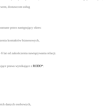
stwem, dostawcom usług
arzane przez następujący okres:
czenia kontaktów biznesowych,
 6 lat od zakończenia nawiązywania relacji.
pujące prawa wynikające z
RODO*:
woich danych osobowych,