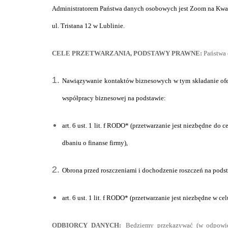
Administratorem Państwa danych osobowych jest Zoom na Kwadr
ul. Tristana 12 w Lublinie.
CELE PRZETWARZANIA, PODSTAWY PRAWNE:
Państwa 
Nawiązywanie kontaktów biznesowych w tym składanie ofer
współpracy biznesowej na podstawie:
art. 6 ust. 1 lit. f RODO* (przetwarzanie jest niezbędne do
dbaniu o finanse firmy),
Obrona przed roszczeniami i dochodzenie roszczeń na pods
art. 6 ust. 1 lit. f RODO* (przetwarzanie jest niezbędne w 
ODBIORCY DANYCH:
Będziemy przekazywać (w odpowie