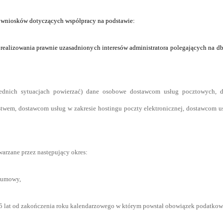
h wniosków dotyczących współpracy na podstawie:
elu realizowania prawnie uzasadnionych interesów administratora polegających na 
dnich sytuacjach powierzać) dane osobowe dostawcom usług pocztowych, do
stwem, dostawcom usług w zakresie hostingu poczty elektronicznej, dostawcom 
arzane przez następujący okres:
a umowy,
 5 lat od zakończenia roku kalendarzowego w którym powstał obowiązek podatkow