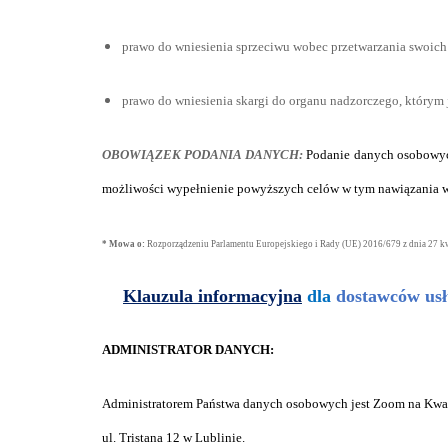
prawo do wniesienia sprzeciwu wobec przetwarzania swoic
prawo do wniesienia skargi do organu nadzorczego, który
OBOWIĄZEK PODANIA DANYCH:
Podanie danych osobowyc
możliwości wypełnienie powyższych celów w tym nawiązania w
* Mowa o:
Rozporządzeniu Parlamentu Europejskiego i Rady (UE) 2016/679 z dnia 27 k
Klauzula informacyjna
dla
dostawców usł
ADMINISTRATOR DANYCH:
Administratorem Państwa danych osobowych jest Zoom na Kwadr
ul. Tristana 12 w Lublinie.