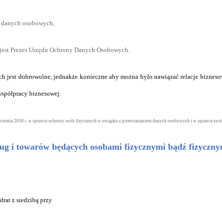
h danych osobowych,
m jest Prezes Urzędu Ochrony Danych Osobowych.
h jest dobrowolne, jednakże konieczne aby można było nawiązać relacje biznes
spółpracy biznesowej.
wietnia 2016 r. w sprawie ochrony osób fizycznych w związku z przetwarzaniem danych osobowych i w sprawie s
ug i towarów będących osobami fizycznymi bądź fizyczny
at z siedzibą przy